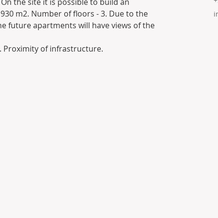
+
On the site it is possible to build an 
930 m2. Number of floors - 3. Due to the 
i
he future apartments will have views of the 
 Proximity of infrastructure.