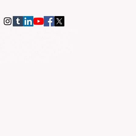
rovided on this website is for general
While we strive for accuracy, some
rd parties and is not guaranteed.
ently verify all information through
g any financial or legal commitments.
all not be held liable for any
de based on this content.