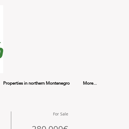
Properties in northern Montenegro
More...
For Sale