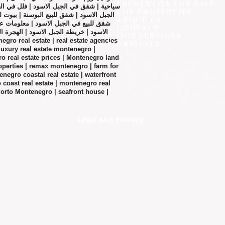
properties for sale
سياحية | شقق في الجبل الاسود | فلل في الجب
top properties
الجبل الاسود | شقق للبيع البوسنة | بيوت  |
about us
شقق للبيع في الجبل الاسود | معلومات عن 
contact
الاسود | خريطة الجبل الاسود | الهجرة |
Our services
Articles
uxury real estate montenegro |
Disclaimer: The information p
ro real estate prices | Montenegro land
informational purposes only. 
roperties | remax montenegro | farm for
data may be sourced from thi
negro coastal real estate | waterfront
Users are advised to independ
coast real estate | montenegro real
official sources before makin
The website and its owners sh
Porto Montenegro | seafront house |
inaccuracies or decisions ma
Legal and Privacy​
© 2026 by ​G.E - Montenegro
Our Powerful Network Of
STRATEGIC PARTNERS