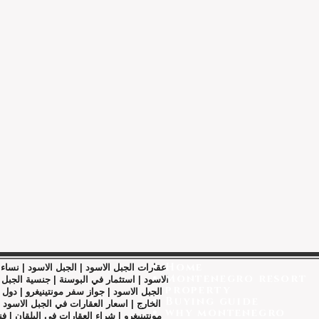
Home
Montenegro resort
الاسود | استثمار في البوسنة | جنسية الجبل
property
الجبل الاسود | جواز سفر مونتينيغرو | دول ا
Buying guide
الخارج | اسعار العقارات في الجبل الاسود |
why montenegro
مونتينيغرو | شراء العقارات في البلقان | ف