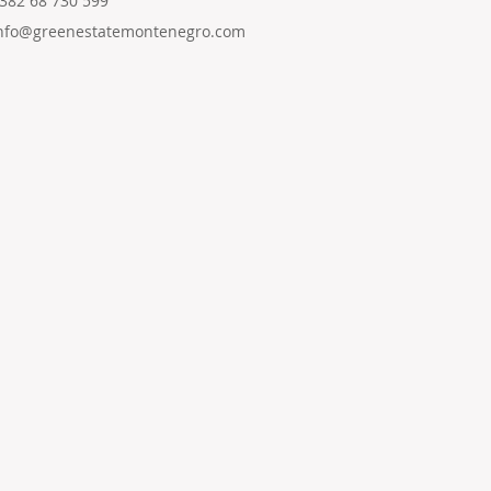
382 68 730 599
nfo@greenestatemontenegro.com