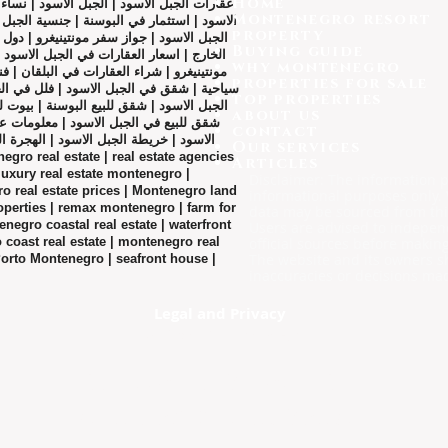
Home
Montenegro resort
الاسود | استثمار في البوسنة | جنسية الجبل
property
الجبل الاسود | جواز سفر مونتينيغرو | دول ا
Buying guide
الخارج | اسعار العقارات في الجبل الاسود |
why montenegro
مونتينيغرو | شراء العقارات في البلقان | ف
properties for sale
سياحية | شقق في الجبل الاسود | فلل في الجب
top properties
الجبل الاسود | شقق للبيع البوسنة | بيوت  |
about us
شقق للبيع في الجبل الاسود | معلومات عن 
contact
الاسود | خريطة الجبل الاسود | الهجرة |
Our services
Articles
uxury real estate montenegro |
Disclaimer: The information p
ro real estate prices | Montenegro land
informational purposes only. 
roperties | remax montenegro | farm for
data may be sourced from thi
negro coastal real estate | waterfront
Users are advised to independ
coast real estate | montenegro real
official sources before makin
The website and its owners sh
Porto Montenegro | seafront house |
inaccuracies or decisions ma
Legal and Privacy​
© 2026 by ​G.E - Montenegro
Our Powerful Network Of
STRATEGIC PARTNERS