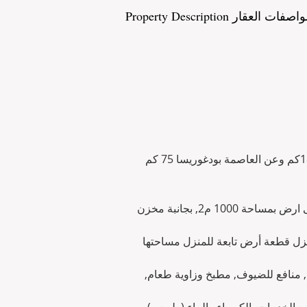
Property Description صفات العقار
هذا المنزل الريفي الجميل مساحته 100 م2 ويجلس على ارض بمساحة 1000 م2, بجانبة مخزن 
منزل قطعة أرض تابعة للمنزل مساحتها
رة, منافع للضيوف, مطبخ وزاوية طعام