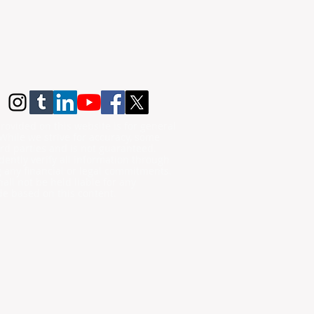
rovided on this website is for general
While we strive for accuracy, some
rd parties and is not guaranteed.
ently verify all information through
g any financial or legal commitments.
all not be held liable for any
de based on this content.