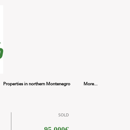
Properties in northern Montenegro
More...
SOLD
95.000€