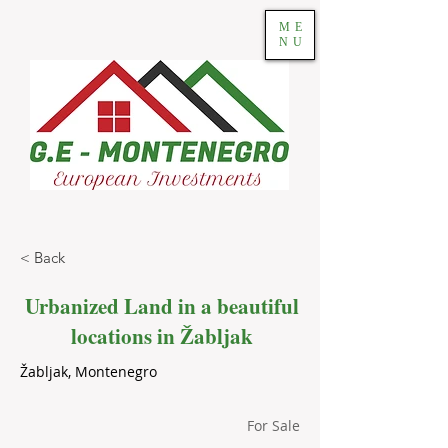
ME
NU
< Back
Urbanized Land in a beautiful
locations in Žabljak
Žabljak, Montenegro
For Sale