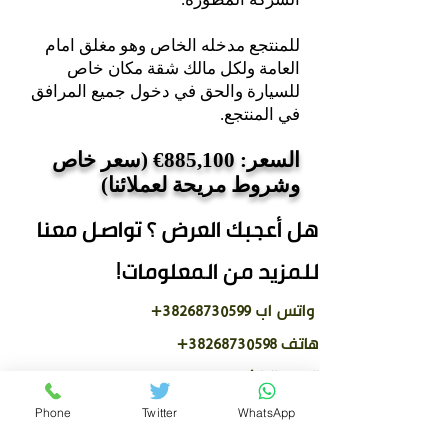
للمنتجع مدخله الخاص وهو مغلق امام
العامة ولكل مالك شقة مكان خاص
للسيارة والحق في دخول جميع المرافق
في المنتجع.
السعر: 885,100€ (سعر خاص
وشروط مريحة لعملائنا)
هل أعجبك العرض ؟ تواصل معنا
للمزيد من المعلومات!
واتس اب
38268730599
+
هاتف 38268730598+
البريد الالكتروني:
info@greenestatemontenegro.com
Phone
Twitter
WhatsApp
بإمكانك ايضا
ترك تفاصيلك هنا
ومندوبنا