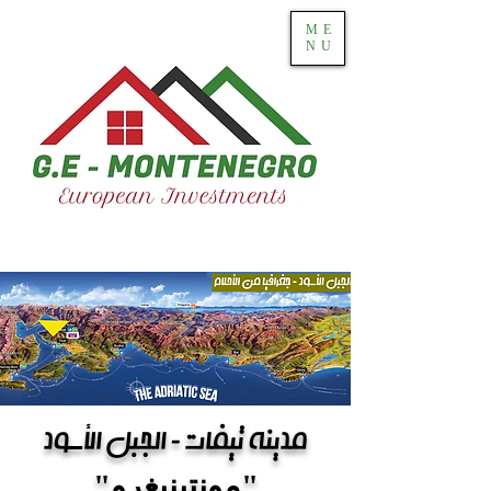
ME
NU
مدينة تيفات - الجبل الأسود
"مونتينيغرو"