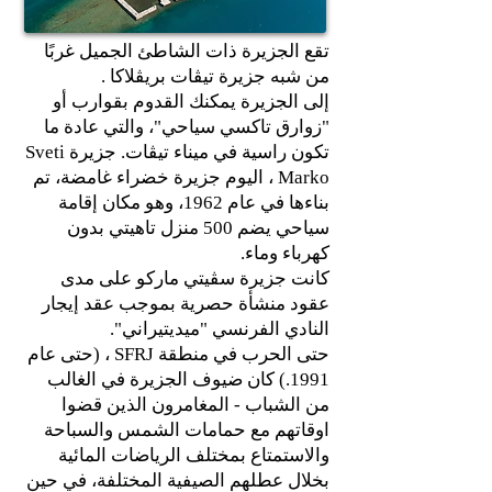
تقع الجزيرة ذات الشاطئ الجميل غربًا
من شبه جزيرة تيڤات بريڤلاكا .
إلى الجزيرة يمكنك القدوم بقوارب أو
"زوارق تاكسي سياحي"، والتي عادة ما
تكون راسية في ميناء تيڤات. جزيرة Sveti
Marko ، اليوم جزيرة خضراء غامضة، تم
بناءها في عام 1962، وهو مكان إقامة
سياحي يضم 500 منزل تاهيتي بدون
كهرباء وماء.
كانت جزيرة سڤيتي ماركو على مدى
عقود منشأة حصرية بموجب عقد إيجار
النادي الفرنسي "ميديتيراني".
حتى الحرب في منطقة SFRJ ، (حتى عام
1991.) كان ضيوف الجزيرة في الغالب
من الشباب - المغامرون الذين قضوا
اوقاتهم مع حمامات الشمس والسباحة
والاستمتاع بمختلف الرياضات المائية
بخلال عطلهم الصيفية المختلفة، في حين