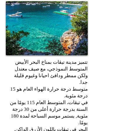
تتميز مدينة تيڤات بمناخ البحر الأبيض
المتوسط النموذجي، مع صيف معتدل
ولكن ممطر ودافئ احيانا وغيوم قليلة
جدا.
متوسط درجة حرارة الهواء العام هو 15
درجة مئوية.
في تيڤات، المتوسط العام 115 يومًا من
السنة بدرجة حرارة أعلى من 30 درجة
مئوية, يستمر موسم السباحة لمدة 180
يومًا.
البحر في تيڤات باللون الأزرق الداكن.