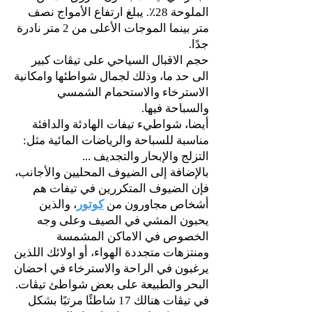
الملوحة 28٪. يبلغ ارتفاع الأمواج نصف
متر بينما الموجات الأعلى من 2 متر نادرة
جدًا.
حجم الاقبال السياحي على تيڤات كبير
الى حد ما، وذلك لجمال شواطئها وامكانية
الاسترخاء والاستحمام الشمسي
والسباحة فيها.
أيضا، شواطيء تيفات الهادئة والدافئة
مناسبة للسباحة والرياضات المائية مثل:
التزلج والإبحار والتجديف ...
بالإضافة إلى الضيوف المحليين والأجانب،
فإن الضيوف المتكررين في تيفات هم
أشخاص مجاورون من
كوتور
، والذين
يحبون المشي في الصيف وعلى وجه
الخصوص في الاماكن المشمسة
ومنتزهات متجددة الهواء، أو اولائك اللذين
يرغبون في الراحة والاسترخاء في احضان
البحر والطبيعة على بعض شواطئ تيڤات.
في تيڤات هنالك 17 شاطئًا مرتبًا بشكل