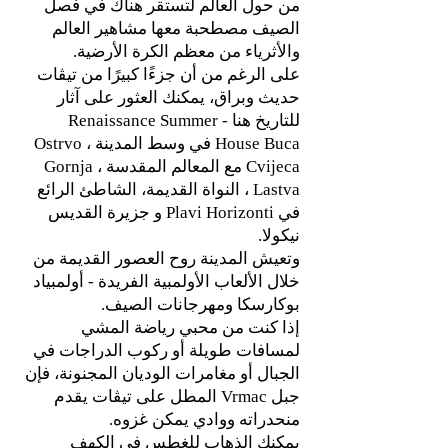
من حول العالم لتستقر هناك في فصل
الصيف مصطحبة معها مشاهير العالم
والأثرياء من معظم الكرة الأرضية.
على الرغم من أن جزءًا كبيرًا من تيڤات
حديث وبراق، يمكنك العثور على آثار
للتاريخ هنا - Renaissance Summer
House Buca في وسط المدينة ، Ostrvo
Cvijeca مع المعالم المقدسة ، Gornja
Lastva ، النواة القديمة، الشاطئ الرائع
في Plavi Horizonti و جزيرة القديس
نيكولا.
وتعيش المدينة روح العصور القديمة من
خلال الألعاب الأولمبية الفريدة - أولمبياد
بوكارسكا ومهرجانات الصيف.
إذا كنت من محبي رياضة المشي
لمسافات طويلة أو ركوب الدراجات في
الجبال أو مغامرات الوديان المجنونة، فإن
جبل Vrmac المطل على تيڤات يقدم
منحدراته ووادي يمكن غزوه.
يمكنك الذهاب للغطس في الكهف