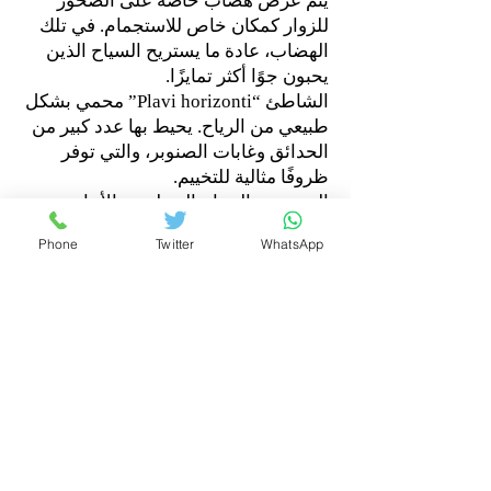
يتم عرض هضاب خاصة على الصخور
للزوار كمكان خاص للاستجمام. في تلك
الهضاب، عادة ما يستريح السياح الذين
يحبون جوًا أكثر تمايزًا.
الشاطئ “Plavi horizonti” محمي بشكل
طبيعي من الرياح. يحيط بها عدد كبير من
الحدائق وغابات الصنوبر، والتي توفر
ظروفًا مثالية للتخييم.
العديد من السياح المحليين والأجانب
يستمتعون بإقامتهم هناك مع ظروف
Phone
Twitter
WhatsApp
الشاطئ المميزة، من سنة إلى أخرى
اصبح الشاطئ "Plavi horizonti" يتحول
إلى منطقة عطلة تيفات ومونتينيغرين
الشهيرة.
يوجد بالقرب من الشاطئ فندق، كما
حصل شاطئ "Plavi horizonti" على
التقدير الدولي للجودة - "العلم الأزرق".
شواطيء جزيرة سانت ماركو Sveti
Marko Island