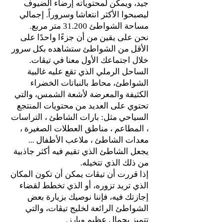
جيد، ويمكن لمحتوياته إرضاء الضيوف
ليصبحوا الأكثر انتعاشا وسروراً. إجمالي
مساحة الشواطئ 31.200 متر مربع.
نحن على يقين من أن جزءًا واحدًا على
الأقل من الشواطئ ستشاهده بكل سرور
خلال اجتماعك الأول معنا في تيڤات.
الساحل الرملي الذي تقع عليه غالبية
الشواطئ، محاط بالنباتات الخضراء
الكثيفة والمعرضة لأشعة الشمس، والتي
تحتوي على العديد من محتويات المنتجع
السياحي مثل: بارات الشاطئ ، التراسات
، المطاعم ، مناطق العطلات الصغيرة ،
معدات الشاطئ ، ملاعب الأطفال ...
يجعل الشاطئ الذي تقيم فيه أكثر جاذبية
من ذلك الذي تتخيله.
إذا قررت أن تيڤات يمكن أن تكون المكان
الذي تريد تزوره، أو الذي تخطط لقضاء
إجازتك فيه، فإننا نوصيك بزيارة بعض
الشواطئ الرائعة لخليج تيڤات، والتي
تتميز بجمال عظيم وبارز.