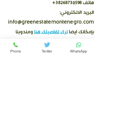
هاتف 38268730598+
البريد الالكتروني:
info@greenestatemontenegro.com
بإمكانك ايضا
ترك تفاصيلك هنا
ومندوبنا
سيعاود الاتصال بك بأقرب وقت.
Phone
Twitter
WhatsApp
لعروض وأسعار تناسب الجميع
الرئيسية
مشاريع سكنية فخمة
دليل المشتري
لماذا الجبل الأسود
عقارات للبيع
نخبة العروض
من نحن ؟
اتصل بنا
خدماتنا
مقالات هامة
إخلاء مسؤولية: المعلومات الواردة في هذا الموقع الإلكتروني