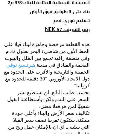
المساحة الاجمالية المتاحة للبناء: 359 م2
بناء حتى 3 طوابق فوق الأرض
تسليم فوري: نعم
رقم التعريف: NEK 57
هذه القطعة مرخصة وجاهزة لبناء ڤيلا على
الخط الأول من شاطيء البحر بطول 32 م
وفي منطقة راقية تجمع بين الڤلل والبيوت
الفخمة والفنادق في مدينة
هيرتسيغ نوفي
الجميلة والتاريخية والأقرب على الحدود مع
دول الاتحاد الأوروبي "30 دقيقة للحدود مع
كرواتيا".
بحسب طلب البائع, لن نستطيع نشر
السعر على النت, ولكن بأستطاعتنا القول
شفهيًا لمن هو فعلا معني.
تكاليف سعر الأرض والبناء بأعلى جودة
ممكنة, ستكون تقريبا نصف سعر الڤيلا
التي ستُبنى, اي ان بالإمكان عمل ربح من
هذه الصفقة نسبة