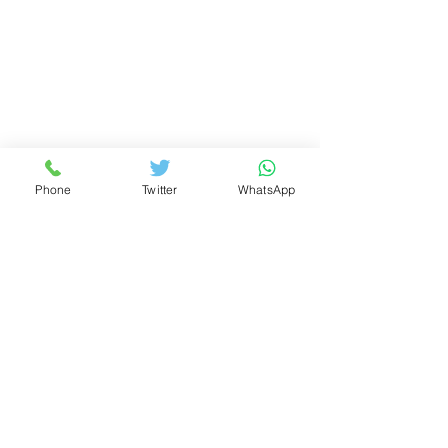
Phone
Twitter
WhatsApp
لعروض وأسعار تناسب الجميع
الرئيسية
مشاريع سكنية فخمة
دليل المشتري
لماذا الجبل الأسود
عقارات للبيع
نخبة العروض
من نحن ؟
اتصل بنا
خدماتنا
مقالات هامة