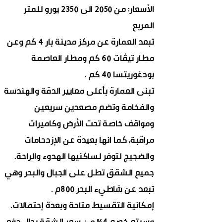
الأسعار: من 2050 الى 2350 يورو للمتر
المربع
تبعد العمارة عن مركز مدينة بار 4 كم وعن
مطار تيڤات 60 كم ومطار العاصمة
بودغوريتسا 40 كم .
تبنى العمارة بأعلى معايير الدقة والهندسة
والفخامة وتضم مصعدين سريعين
ومواقف خاصة تحت الأرض وكاميرات
مراقبة, كما انها بعيدة عن الإزدحامات
والضجيج لتوفر لساكنيها الهدوء والراحة.
جميع الشقق تطل على الجبال والبحر وهي
تبعد عن شاطيء البحر 800م .
إمكانية التقسيط متاحة وبعدة إحتمالات.
وسيتم خصم 4% من سعر الشقة بحال دفع