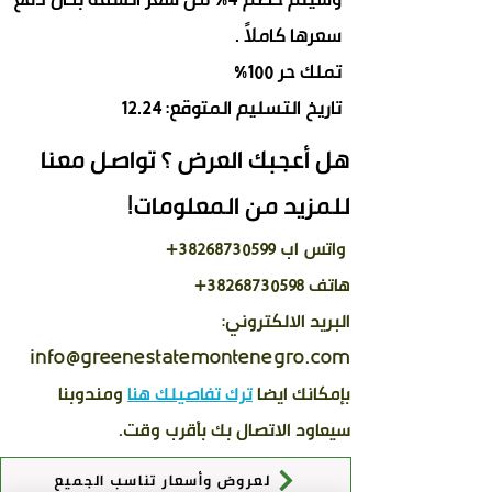
سعرها كاملاً .
تملك حر 100%
تاريخ التسليم المتوقع: 12.24
هل أعجبك العرض ؟ تواصل معنا
للمزيد من المعلومات!
واتس اب
38268730599
+
هاتف 38268730598+
البريد الالكتروني:
info@greenestatemontenegro.com
بإمكانك ايضا
ترك تفاصيلك هنا
ومندوبنا
سيعاود الاتصال بك بأقرب وقت.
لعروض وأسعار تناسب الجميع