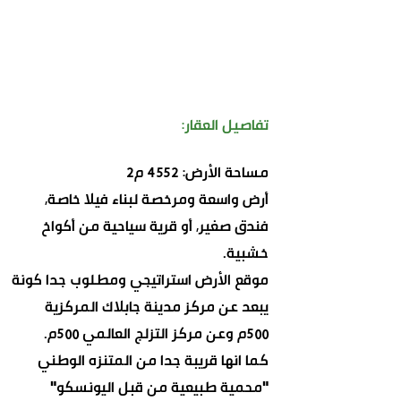
تفاصيل العقار:
مساحة الأرض: 4552 م2
أرض واسعة ومرخصة لبناء فيلا خاصة,
فندق صغير, أو قرية سياحية من أكواخ
خشبية.
موقع الأرض استراتيجي ومطلوب جدا كونة
يبعد عن مركز مدينة جابلاك المركزية
500م وعن مركز التزلج العالمي 500م.
كما انها قريبة جدا من المتنزه الوطني
"محمية طبيعية من قبل اليونسكو"